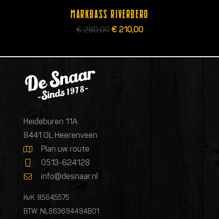
MARKBASS RIVERBERO
Oorspronkelijke
Huidige
€
280,00
€
210,00
prijs
prijs
was:
is:
€ 280,00.
€ 210,00.
Heideburen 11A
8441 GL Heerenveen
Plan uw route
0513-624128
info@desnaar.nl
KvK: 85645575
BTW: NL863694494B01