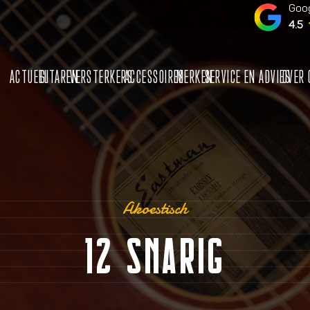
Goog
4.5
ACTUEEL
GITAREN
VERSTERKERS
ACCESSOIRES
MERKEN
SERVICE EN ADVIES
OVER 
Akoestisch
12 SNARIG