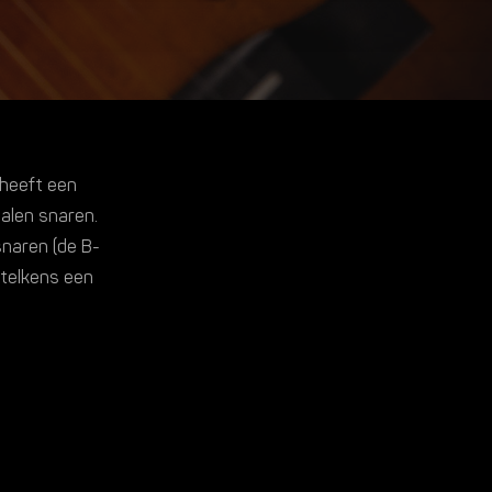
n heeft een
talen snaren.
snaren (de B-
 telkens een